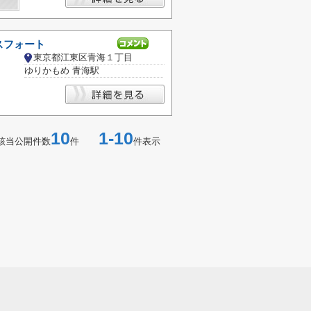
スフォート
東京都江東区青海１丁目
ゆりかもめ 青海駅
10
1-10
該当公開件数
件
件表示