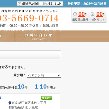
最終更新：2026年08月08日
00
00
件
件
最近見た物件
検討リスト
時間：09:30～20:00
定休日： 毎週水曜日
は対応できません。
並び順：
10
1-10
該当公開件数
件
件表示
砂
東京都江東区北砂２丁目
都営新宿線 西大島駅