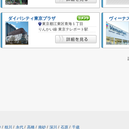
ダイバシティ東京プラザ
ヴィーナ
東京都江東区青海１丁目
りんかい線 東京テレポート駅
砂
/
枝川
/
永代
/
高橋
/
南砂
/
深川
/
石原
/
千歳