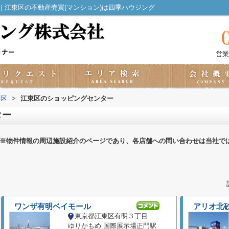
｜江東区の不動産売買(マンション)は四季ハウジング
営業
東区
>
江東区のショッピングセンター
ター
※物件情報の周辺施設紹介のページであり、各店舗への問い合わせは当社で
ワンザ有明ベイモール
アリオ北
東京都江東区有明３丁目
ゆりかもめ 国際展示場正門駅