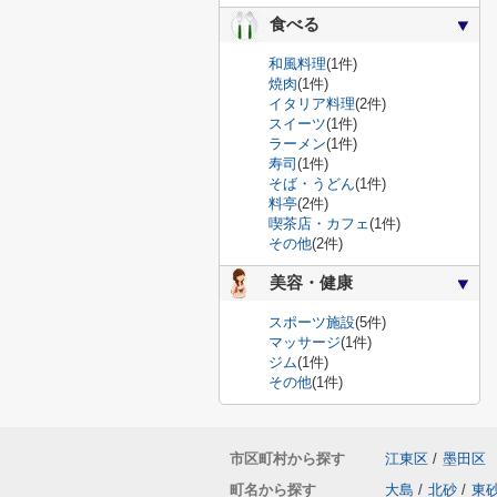
食べる
和風料理
(1件)
焼肉
(1件)
イタリア料理
(2件)
スイーツ
(1件)
ラーメン
(1件)
寿司
(1件)
そば・うどん
(1件)
料亭
(2件)
喫茶店・カフェ
(1件)
その他
(2件)
美容・健康
スポーツ施設
(5件)
マッサージ
(1件)
ジム
(1件)
その他
(1件)
市区町村から探す
江東区
/
墨田区
町名から探す
大島
/
北砂
/
東