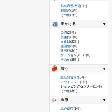
都道府県機関
(1件)
郵便局
(1件)
その他
(1件)
出かける
公園
(28件)
美術館
(1件)
文化財
(22件)
遊園地
(1件)
映画館
(2件)
ゲームセンター
(1件)
その他
(85件)
買う
生活雑貨店
(13件)
アウトレット
(1件)
ショッピングセンター
(10件)
その他
(3件)
医療
総合病院
(1件)