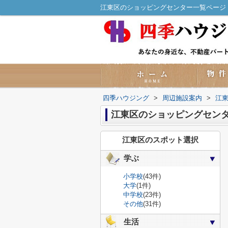
江東区のショッピングセンター一覧ページ
四季ハウジング
>
周辺施設案内
>
江
江東区のショッピングセン
江東区のスポット選択
学ぶ
小学校
(43件)
大学
(1件)
中学校
(23件)
その他
(31件)
生活