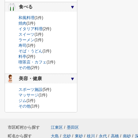
食べる
和風料理
(1件)
焼肉
(1件)
イタリア料理
(2件)
スイーツ
(1件)
ラーメン
(1件)
寿司
(1件)
そば・うどん
(1件)
料亭
(2件)
喫茶店・カフェ
(1件)
その他
(2件)
美容・健康
スポーツ施設
(5件)
マッサージ
(1件)
ジム
(1件)
その他
(1件)
市区町村から探す
江東区
/
墨田区
町名から探す
大島
/
北砂
/
東砂
/
枝川
/
永代
/
高橋
/
南砂
/