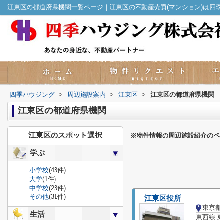
江東区の都道府県機関一覧ページ｜江東区の不動産売買(マンション)は四
四季ハウジング
>
周辺施設案内
>
江東区
>
江東区の都道府県機関
江東区の都道府県機関
江東区のスポット選択
※物件情報の周辺施設紹介のペ
学ぶ
小学校
(43件)
大学
(1件)
中学校
(23件)
その他
(31件)
江東区役所
東京
生活
東西線 