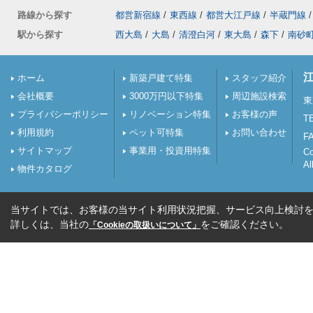
路線から探す
都営新宿線
/
東西線
/
都営大江戸線
/
半蔵門線
/
駅から探す
西大島
/
大島
/
清澄白河
/
東大島
/
森下
/
南砂
ホーム
新築戸建て特集
スタッフ紹介
会社概要
3000万円以下特集
周辺施設検索
東
プライバシーポリシー
リノベーション特集
お客様の声
TE
利用規約
ペット可特集
お問い合わせ
FA
サイトマップ
事業用・投資用特集
C
Al
物件カタログ
当サイトでは、お客様の当サイト利用状況把握、サービス向上検討を目
詳しくは、当社の
をご確認ください。
「Cookieの取扱いについて」