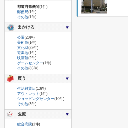
都道府県機関
(1件)
郵便局
(1件)
その他
(1件)
出かける
公園
(28件)
美術館
(1件)
文化財
(22件)
遊園地
(1件)
映画館
(2件)
ゲームセンター
(1件)
その他
(85件)
買う
生活雑貨店
(13件)
アウトレット
(1件)
ショッピングセンター
(10件)
その他
(3件)
医療
総合病院
(1件)