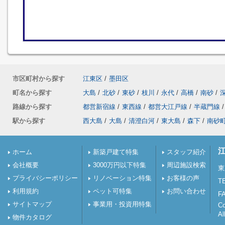
市区町村から探す
江東区
/
墨田区
町名から探す
大島
/
北砂
/
東砂
/
枝川
/
永代
/
高橋
/
南砂
/
路線から探す
都営新宿線
/
東西線
/
都営大江戸線
/
半蔵門線
/
駅から探す
西大島
/
大島
/
清澄白河
/
東大島
/
森下
/
南砂
ホーム
新築戸建て特集
スタッフ紹介
会社概要
3000万円以下特集
周辺施設検索
東
プライバシーポリシー
リノベーション特集
お客様の声
TE
利用規約
ペット可特集
お問い合わせ
FA
サイトマップ
事業用・投資用特集
C
Al
物件カタログ