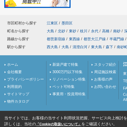
市区町村から探す
江東区
/
墨田区
町名から探す
大島
/
北砂
/
東砂
/
枝川
/
永代
/
高橋
/
南砂
/
路線から探す
都営新宿線
/
東西線
/
都営大江戸線
/
半蔵門線
/
駅から探す
西大島
/
大島
/
清澄白河
/
東大島
/
森下
/
南砂
ホーム
新築戸建て特集
スタッフ紹介
会社概要
3000万円以下特集
周辺施設検索
東
プライバシーポリシー
リノベーション特集
お客様の声
TE
利用規約
ペット可特集
お問い合わせ
FA
サイトマップ
事業用・投資用特集
C
Al
物件カタログ
当サイトでは、お客様の当サイト利用状況把握、サービス向上検討を目
詳しくは、当社の
をご確認ください。
「Cookieの取扱いについて」