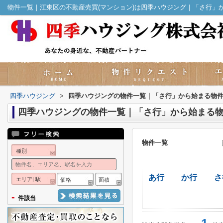
物件一覧｜江東区の不動産売買(マンション)は四季ハウジング｜「さ行」
四季ハウジング
>
四季ハウジングの物件一覧｜「さ行」から始まる物
四季ハウジングの物件一覧｜「さ行」から始まる
物件一覧
種別
あ行
か行
さ
エリア| 駅
価格
面積
-
件該当