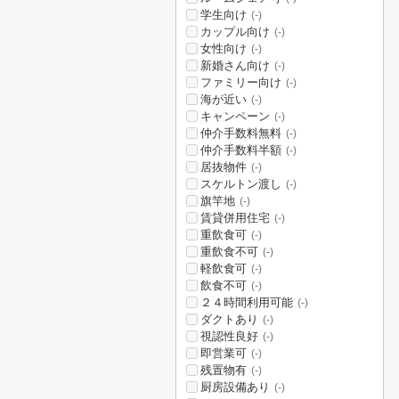
学生向け
(-)
カップル向け
(-)
女性向け
(-)
新婚さん向け
(-)
ファミリー向け
(-)
海が近い
(-)
キャンペーン
(-)
仲介手数料無料
(-)
仲介手数料半額
(-)
居抜物件
(-)
スケルトン渡し
(-)
旗竿地
(-)
賃貸併用住宅
(-)
重飲食可
(-)
重飲食不可
(-)
軽飲食可
(-)
飲食不可
(-)
２４時間利用可能
(-)
ダクトあり
(-)
視認性良好
(-)
即営業可
(-)
残置物有
(-)
厨房設備あり
(-)