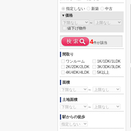
指定しない
新築
中古
▼価格
～
値下げ物件
4
件が該当
間取り
ワンルーム
1K/1DK/1LDK
2K/2DK/2LDK
3K/3DK/3LDK
4K/4DK/4LDK
5K以上
面積
～
土地面積
～
駅からの徒歩