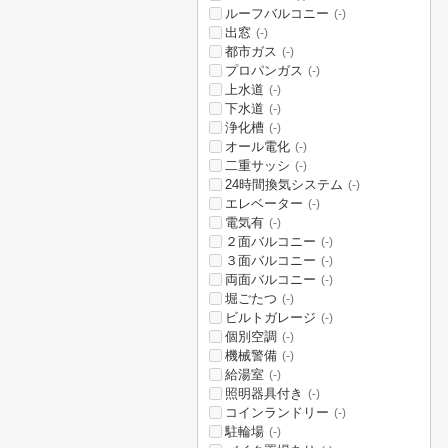
ルーフバルコニー
(-)
出窓
(-)
都市ガス
(-)
プロパンガス
(-)
上水道
(-)
下水道
(-)
浄化槽
(-)
オール電化
(-)
二重サッシ
(-)
24時間換気システム
(-)
エレベーター
(-)
電気有
(-)
２面バルコニー
(-)
３面バルコニー
(-)
両面バルコニー
(-)
堀ごたつ
(-)
ビルトガレージ
(-)
個別空調
(-)
機械警備
(-)
給湯室
(-)
照明器具付き
(-)
コインランドリー
(-)
駐輪場
(-)