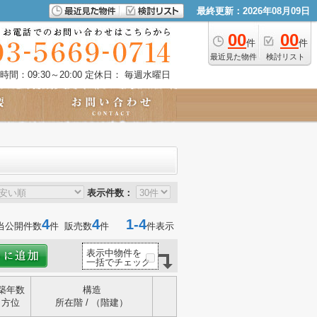
最終更新：2026年08月09日
00
00
件
件
最近見た物件
検討リスト
時間：09:30～20:00
定休日： 毎週水曜日
表示件数：
4
4
1-4
当公開件数
件 販売数
件
件表示
表示中物件を
一括でチェック
築年数
構造
方位
所在階 / （階建）