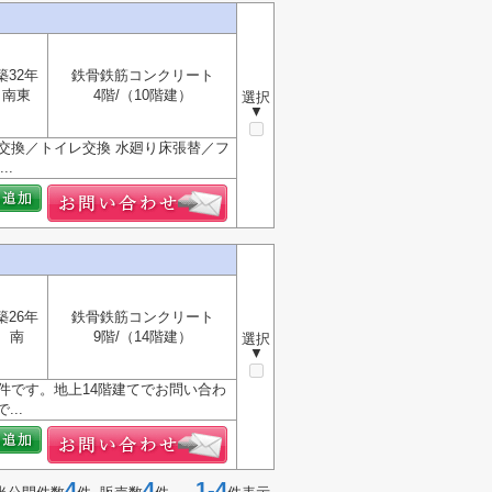
築32年
鉄骨鉄筋コンクリート
南東
4階/（10階建）
選択
▼
面交換／トイレ交換 水廻り床張替／フ
.
築26年
鉄骨鉄筋コンクリート
南
9階/（14階建）
選択
▼
物件です。地上14階建てでお問い合わ
..
4
4
1-4