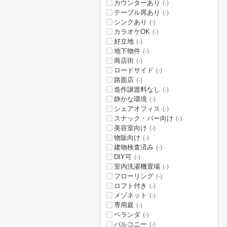
カウンターあり
(-)
テーブル席あり
(-)
シンクあり
(-)
カラオケOK
(-)
好立地
(-)
地下物件
(-)
商店街
(-)
ロードサイド
(-)
路面店
(-)
造作譲渡料なし
(-)
静かな環境
(-)
シェアオフィス
(-)
スナック・バー向け
(-)
美容室向け
(-)
物販向け
(-)
建物検査済み
(-)
DIY可
(-)
室内洗濯機置場
(-)
フローリング
(-)
ロフト付き
(-)
メゾネット
(-)
専用庭
(-)
ベランダ
(-)
バルコニー
(-)