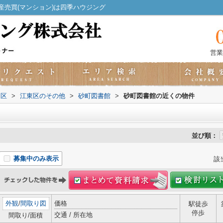
売買(マンション)は四季ハウジング
営業
東区
>
江東区のその他
>
砂町図書館
>
砂町図書館の近くの物件
並び順：
募集中のみ表示
該
外観
/
間取り図
価格
駅徒歩
停歩
交通 / 所在地
間取り/面積