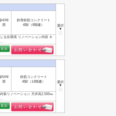
築43年
鉄骨鉄筋コンクリート
西
4階/（8階建）
選択
▼
じる住環境 リノベーション内容 キ
.
築54年
鉄筋コンクリート
西
4階/（14階建）
選択
▼
装リノベーション 天井高2,500㎜
.