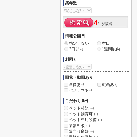
築年数
4
件が該当
情報公開日
指定しない
本日
3日以内
1週間以内
利回り
画像・動画あり
画像あり
動画あり
パノラマあり
こだわり条件
ペット相談
(-)
ペット飼育可
(-)
ペット専用設備
(-)
楽器相談
(-)
陽当り良好
(-)