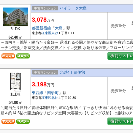
ハイラーク大島
中古マンション
3,078
万円
徒歩15分
都営新宿線
「
大島
」駅
3LDK
東京都
江東区
東砂
１丁目1-11
62.48㎡
～西向き・眺望・陽当たり良好～ 緑溢れる公園と賑やかな商店街を身近に感
ッチン交換／浴室交換／洗面交換／トイレ交換 水廻り床張替／フローリング..
北砂4丁目住宅
中古マンション
3,198
万円
徒歩16分
東西線
「
南砂町
」駅
1LDK
東京都
江東区
北砂
４丁目19-30
54.00㎡
＼陽当たり良好／管理体制良好＼豊富な収納／ すっきり快適に暮らせる新規内
超＆約14.5帖の開放的なリビング空間 大容量の【リビング収納】は趣味のア..