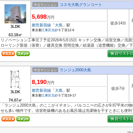
コスモ大島グランコート
中古マンション
5,698
万円
徒歩14分
都営新宿線
「
大島
」駅
3LDK
東京都
江東区
北砂
５丁目12-6
63.18㎡
リノベーション工事完了予定2026年5月15日 キッチン交換／浴室交換／洗
ローリング新規（張替）／建具交換 照明交換／給湯器（追焚機能）交換／下..
ランジュ2000大島
中古マンション
8,190
万円
徒歩7分
都営新宿線
「
大島
」駅
3LDK
東京都
江東区
北砂
５丁目19-17
74.07㎡
「ランジュ2000大島」のここがイチオシ。バルコニーの広さが9.87平米の
せも多い物件です。浴室乾燥機のあるお風呂場は洗濯物を干すときにも便利で.