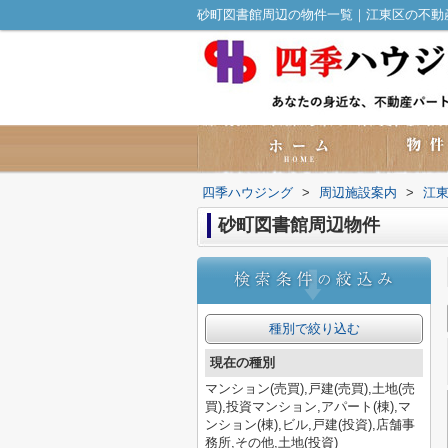
砂町図書館周辺の物件一覧｜江東区の不動産
四季ハウジング
>
周辺施設案内
>
江
砂町図書館周辺物件
種別で絞り込む
現在の種別
マンション(売買),戸建(売買),土地(売
買),投資マンション,アパート(棟),マ
ンション(棟),ビル,戸建(投資),店舗事
務所,その他,土地(投資)