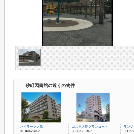
砂町図書館の近くの物件
ハイラーク大島
コスモ大島グランコート
ランジ
3LDK/62.48㎡
3LDK/63.18㎡
3LDK/