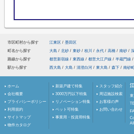
市区町村から探す
江東区
/
墨田区
町名から探す
大島
/
北砂
/
東砂
/
枝川
/
永代
/
高橋
/
南砂
/
路線から探す
都営新宿線
/
東西線
/
都営大江戸線
/
半蔵門線
/
駅から探す
西大島
/
大島
/
清澄白河
/
東大島
/
森下
/
南砂
ホーム
新築戸建て特集
スタッフ紹介
会社概要
3000万円以下特集
周辺施設検索
東
プライバシーポリシー
リノベーション特集
お客様の声
TE
利用規約
ペット可特集
お問い合わせ
FA
サイトマップ
事業用・投資用特集
C
Al
物件カタログ