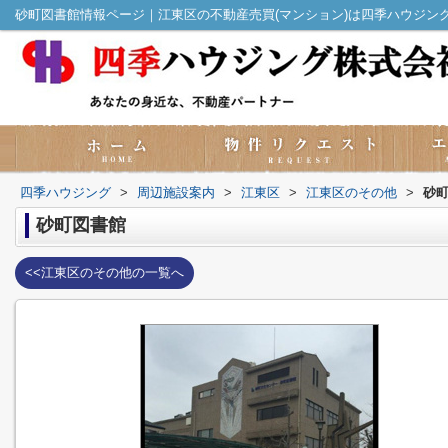
砂町図書館情報ページ｜江東区の不動産売買(マンション)は四季ハウジン
四季ハウジング
>
周辺施設案内
>
江東区
>
江東区のその他
>
砂
砂町図書館
<<江東区のその他の一覧へ