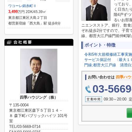
っており
ワコーレ錦糸町Ⅱ
く日当た
3,499
万円 2DK/45.39㎡
階4戸ず
東京都江東区大島２丁目
るいお部
都営新宿線「西大島」駅 徒歩8分
ニエンスストア、銀行、飲食
ぞれ徒歩2分ですので、子育
線、都営大江戸線門前仲町駅
ポイント・特徴
令和5年大規模修繕工事実
サービス保証付
〈最大１
門線;都営大江戸線
清澄白
お問い合わせは
四季ハウ
03-5669
四季ハウジング（株）
09:30～20:0
〒135-0004
東京都江東区森下５丁目１４－
８ 森下町パブリックハイツ 101号
室
TEL/03-5669-0714