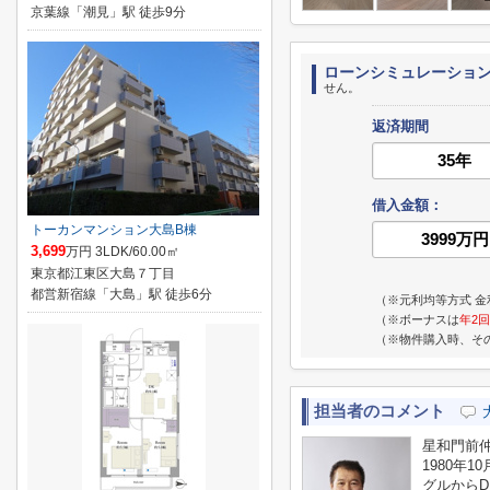
京葉線「潮見」駅 徒歩9分
ローンシミュレーショ
せん。
返済期間
借入金額：
トーカンマンション大島B棟
3,699
万円 3LDK/60.00㎡
東京都江東区大島７丁目
都営新宿線「大島」駅 徒歩6分
（※元利均等方式 金
（※ボーナスは
年2回
（※物件購入時、そ
担当者のコメント
星和門前
1980年
グルからD