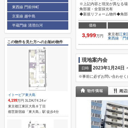
※上記内容と現況が異なる場
東西線 門前仲町
角部屋・全室採光有
◆新規リフォーム物件◆角部
京葉線 越中島
半蔵門線 清澄白河
価格
東京都
江東
3,999
万円
東西線
「
門
この物件を見た方へのお勧め物件
現地案内会
2023年1月24日 
日時
※事前に必ずお問い合わせく
イトーピア東大島
4,199
万円 3LDK/74.24㎡
東京都江東区大島８丁目
都営新宿線「東大島」駅 徒歩4分