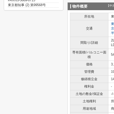
FAX/03-5669-0715
東京都知事 (2) 第99568号
【中
物件概要
所在地
交通
2
間取り/詳細
L
専有面積/バルコニー面
5
積
価格
3
管理費
1
修繕積立金
1
権利金
-
土地の敷金/保証金
-/-
土地権利
用途地域