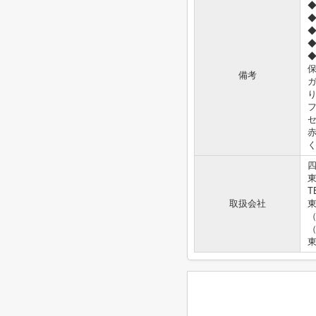
◆
保
備考
ガ
り
フ
セ
赤
く
東
T
取扱会社
東