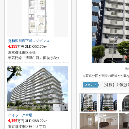
秀和深川森下町レジデンス
4,199
万円 2LDK/52.70㎡
東京都江東区高橋
半蔵門線「清澄白河」駅 徒歩3分
画
※写真や図と実際の現状とが異
【外観】外観は
ハイラーク木場
4,199
万円 3LDK/68.22㎡
東京都江東区枝川３丁目