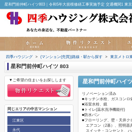
四季ハウジング
>
(マンション(売買))路線・駅から探す
>
東京メトロ
星和門前仲町ハイツ 803
▼ご希望の住まいをお探しします
星和門前仲町ハイツ
リノベーション済み
■キッチン水栓、ガスコンロ
■浴室水栓、鏡
同じエリアの中古マンション
■トイレ(温水洗浄機能付)
■防水パン
■フローリング、壁・天井ク
江東区
エアコン（2基）、照明器
永代
スイッチ・コンセント、ハ