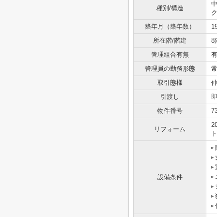
種別/構造
築年月（築年数）
1
所在階/階建
8
管理組合有無
管理員の勤務形態
取引態様
引渡し
物件番号
7
2
リフォーム
ト
設備条件