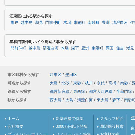
江東区にある駅から探す
亀戸
越中島
潮見
門前仲町
木場
東陽町
南砂町
豊洲
清澄白河
住
星和門前仲町ハイツ周辺の駅から探す
門前仲町
越中島
清澄白河
木場
森下
豊洲
東陽町
両国
住吉
潮見
市区町村から探す
江東区
/
墨田区
町名から探す
大島
/
北砂
/
東砂
/
枝川
/
永代
/
高橋
/
南砂
/
路線から探す
都営新宿線
/
東西線
/
都営大江戸線
/
半蔵門線
/
駅から探す
西大島
/
大島
/
清澄白河
/
東大島
/
森下
/
南砂
ホーム
新築戸建て特集
スタッフ紹介
会社概要
3000万円以下特集
周辺施設検索
東
プライバシーポリシー
リノベーション特集
お客様の声