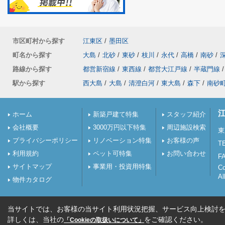
市区町村から探す
江東区
/
墨田区
町名から探す
大島
/
北砂
/
東砂
/
枝川
/
永代
/
高橋
/
南砂
/
路線から探す
都営新宿線
/
東西線
/
都営大江戸線
/
半蔵門線
/
駅から探す
西大島
/
大島
/
清澄白河
/
東大島
/
森下
/
南砂
ホーム
新築戸建て特集
スタッフ紹介
会社概要
3000万円以下特集
周辺施設検索
東
プライバシーポリシー
リノベーション特集
お客様の声
TE
利用規約
ペット可特集
お問い合わせ
FA
サイトマップ
事業用・投資用特集
C
Al
物件カタログ
当サイトでは、お客様の当サイト利用状況把握、サービス向上検討を目
詳しくは、当社の
をご確認ください。
「Cookieの取扱いについて」