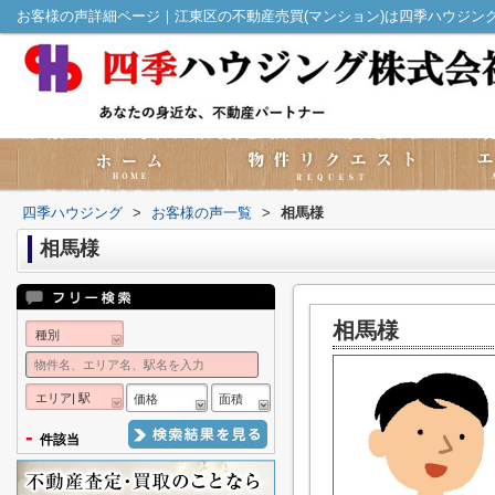
お客様の声詳細ページ｜江東区の不動産売買(マンション)は四季ハウジン
四季ハウジング
>
お客様の声一覧
>
相馬様
相馬様
相馬様
種別
エリア| 駅
価格
面積
-
件該当