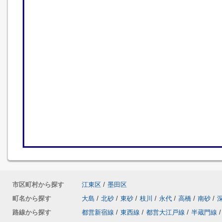
市区町村から探す
江東区
/
墨田区
町名から探す
大島
/
北砂
/
東砂
/
枝川
/
永代
/
高橋
/
南砂
/
路線から探す
都営新宿線
/
東西線
/
都営大江戸線
/
半蔵門線
/