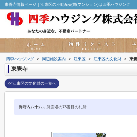
東覺寺情報ページ｜江東区の不動産売買(マンション)は四季ハウジング
四季ハウジング
>
周辺施設案内
>
江東区
>
江東区の文化財
>
東
東覺寺
<<江東区の文化財の一覧へ
御府内八十八ヶ所霊場の73番目の札所