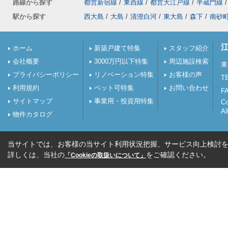
路線から探す
都営新宿線
/
東西線
/
都営大江戸線
/
半蔵門線
/
駅から探す
西大島
/
大島
/
清澄白河
/
東大島
/
森下
/
南砂
ホーム
新築戸建て特集
スタッフ紹介
会社概要
3000万円以下特集
周辺施設検索
東
プライバシーポリシー
リノベーション特集
お客様の声
TE
利用規約
ペット可特集
お問い合わせ
FA
サイトマップ
事業用・投資用特集
C
Al
物件カタログ
当サイトでは、お客様の当サイト利用状況把握、サービス向上検討を目
詳しくは、当社の
をご確認ください。
「Cookieの取扱いについて」