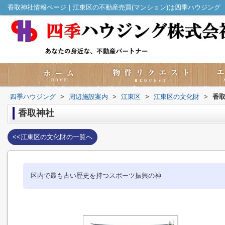
香取神社情報ページ｜江東区の不動産売買(マンション)は四季ハウジング
四季ハウジング
>
周辺施設案内
>
江東区
>
江東区の文化財
>
香
香取神社
<<江東区の文化財の一覧へ
区内で最も古い歴史を持つスポーツ振興の神