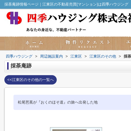
採荼庵跡情報ページ｜江東区の不動産売買(マンション)は四季ハウジング
四季ハウジング
>
周辺施設案内
>
江東区
>
江東区のその他
>
採
採荼庵跡
<<江東区のその他の一覧へ
松尾芭蕉が『おくのほそ道』の旅へ出発した地