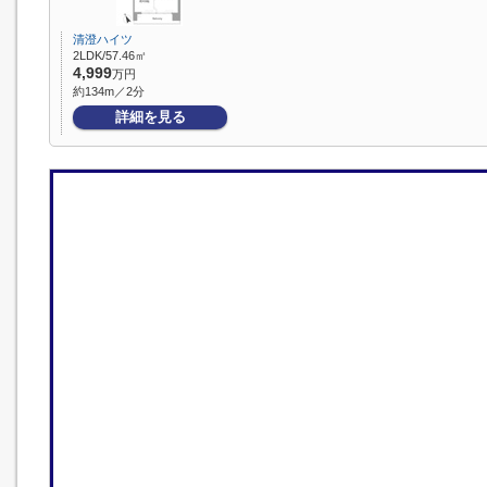
清澄ハイツ
2LDK/57.46㎡
4,999
万円
約134m／2分
詳細を見る