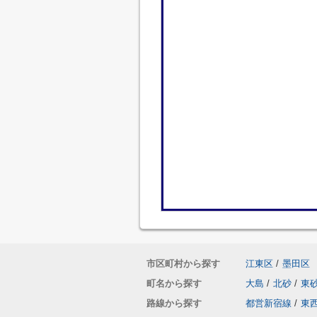
市区町村から探す
江東区
/
墨田区
町名から探す
大島
/
北砂
/
東
路線から探す
都営新宿線
/
東