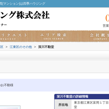
(マンション)は四季ハウジング
営業
東区
>
江東区のその他
>
深川不動堂
のお不動様
深川不動堂の詳細情報
東京都江東区富岡１丁目
所在地
堂