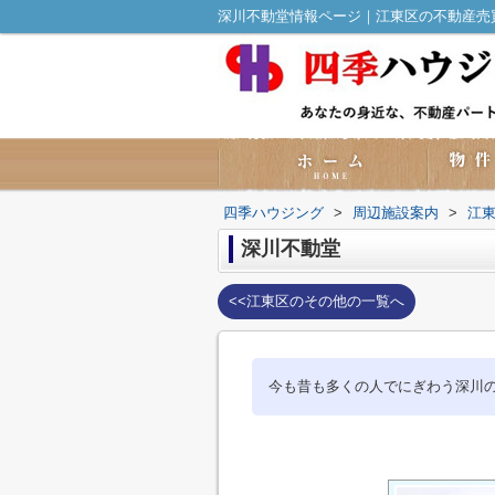
深川不動堂情報ページ｜江東区の不動産売買
四季ハウジング
>
周辺施設案内
>
江
深川不動堂
<<江東区のその他の一覧へ
今も昔も多くの人でにぎわう深川