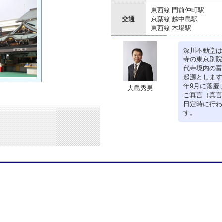
東西線 門前仲町駅
交通
京葉線 越中島駅
東西線 木場駅
深川不動堂は
寺の東京別院
代寺境内の富
起源とします
年9月に落慶
大島秀男
ご真言（真言
日定時に行わ
す。