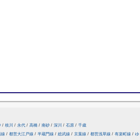
砂
/
枝川
/
永代
/
高橋
/
南砂
/
深川
/
石原
/
千歳
西線
/
都営大江戸線
/
半蔵門線
/
総武線
/
京葉線
/
都営浅草線
/
有楽町線
/
ゆ