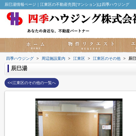
辰巳湯情報ページ｜江東区の不動産売買(マンション)は四季ハウジング
四季ハウジング
>
周辺施設案内
>
江東区
>
江東区のその他
>
辰
辰巳湯
<<江東区のその他の一覧へ