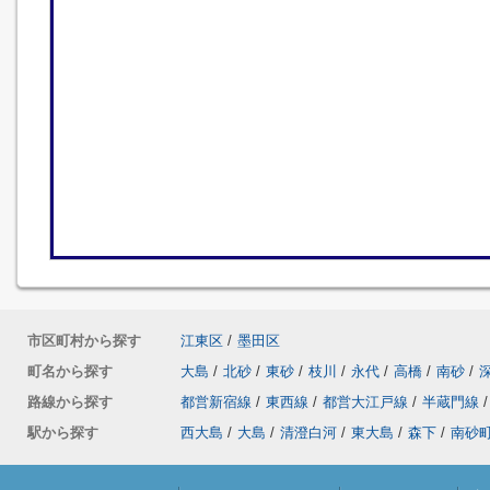
市区町村から探す
江東区
/
墨田区
町名から探す
大島
/
北砂
/
東砂
/
枝川
/
永代
/
高橋
/
南砂
/
路線から探す
都営新宿線
/
東西線
/
都営大江戸線
/
半蔵門線
/
駅から探す
西大島
/
大島
/
清澄白河
/
東大島
/
森下
/
南砂