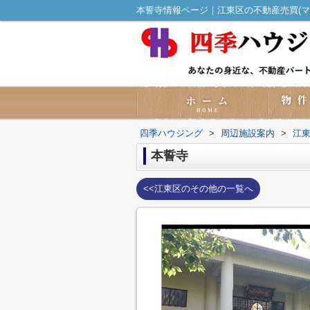
本誓寺情報ページ｜江東区の不動産売買(マ
四季ハウジング
>
周辺施設案内
>
江
本誓寺
<<江東区のその他の一覧へ