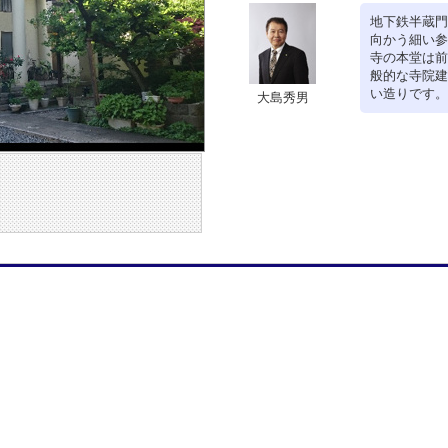
地下鉄半蔵門
向かう細い参
寺の本堂は前
般的な寺院建
い造りです。
大島秀男