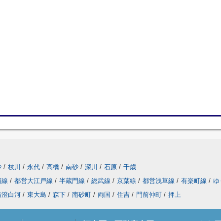
砂
/
枝川
/
永代
/
高橋
/
南砂
/
深川
/
石原
/
千歳
西線
/
都営大江戸線
/
半蔵門線
/
総武線
/
京葉線
/
都営浅草線
/
有楽町線
/
ゆ
清澄白河
/
東大島
/
森下
/
南砂町
/
両国
/
住吉
/
門前仲町
/
押上