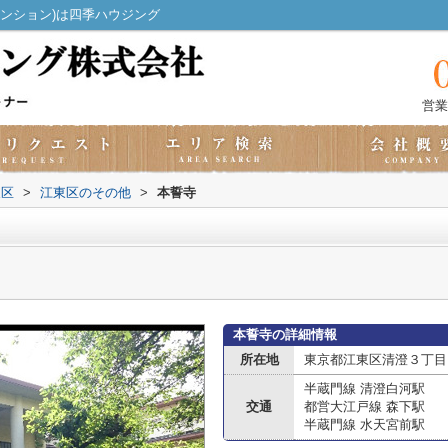
ンション)は四季ハウジング
営業
東区
>
江東区のその他
>
本誓寺
本誓寺の詳細情報
所在地
東京都江東区清澄３丁目
半蔵門線 清澄白河駅
交通
都営大江戸線 森下駅
半蔵門線 水天宮前駅