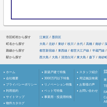
市区町村から探す
江東区
/
墨田区
町名から探す
大島
/
北砂
/
東砂
/
枝川
/
永代
/
高橋
/
南砂
/
路線から探す
都営新宿線
/
東西線
/
都営大江戸線
/
半蔵門線
/
駅から探す
西大島
/
大島
/
清澄白河
/
東大島
/
森下
/
南砂
ホーム
新築戸建て特集
スタッフ紹介
会社概要
3000万円以下特集
周辺施設検索
東
プライバシーポリシー
リノベーション特集
お客様の声
TE
利用規約
ペット可特集
お問い合わせ
FA
サイトマップ
事業用・投資用特集
C
Al
物件カタログ