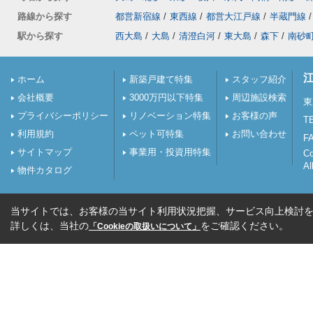
路線から探す
都営新宿線
/
東西線
/
都営大江戸線
/
半蔵門線
/
駅から探す
西大島
/
大島
/
清澄白河
/
東大島
/
森下
/
南砂
ホーム
新築戸建て特集
スタッフ紹介
会社概要
3000万円以下特集
周辺施設検索
東
プライバシーポリシー
リノベーション特集
お客様の声
TE
利用規約
ペット可特集
お問い合わせ
FA
サイトマップ
事業用・投資用特集
C
Al
物件カタログ
当サイトでは、お客様の当サイト利用状況把握、サービス向上検討を目
詳しくは、当社の
をご確認ください。
「Cookieの取扱いについて」