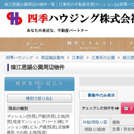
猿江恩賜公園周辺の物件一覧｜江東区の不動産売買(マンション)は四季ハ
四季ハウジング
>
周辺施設案内
>
江東区
>
江東区の公園
>
猿江
猿江恩賜公園周辺物件
募集中のみ表示
種別で絞り込む
現在の種別
マンション(売買),戸建(売買),土地(売
買),投資マンション,アパート(棟),マ
外観
/
間取り図
価格
ンション(棟),ビル,戸建(投資),店舗事
交通 / 所在
間取り/面積
務所,その他,土地(投資)