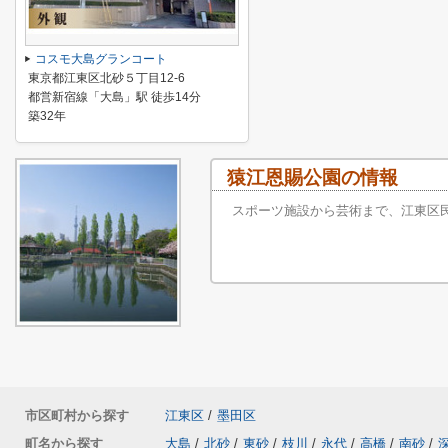
コスモ大島グランコート
東京都江東区北砂５丁目12-6
都営新宿線「大島」駅 徒歩14分
築32年
猿江恩賜公園の情報
スポーツ施設から芸術まで、江東区
市区町村から探す
江東区
/
墨田区
町名から探す
大島
/
北砂
/
東砂
/
枝川
/
永代
/
高橋
/
南砂
/