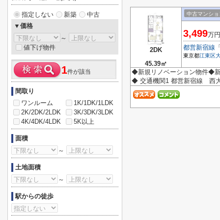
指定しない
新築
中古
中古マンショ
▼価格
3,499
万
～
値下げ物件
都営新宿線
2DK
東京都
江東区
45.39㎡
1
件が該当
◆新規リノベーション物件◆
◆ 交通機関1 都営新宿線 西大
間取り
ワンルーム
1K/1DK/1LDK
2K/2DK/2LDK
3K/3DK/3LDK
4K/4DK/4LDK
5K以上
面積
～
土地面積
～
駅からの徒歩