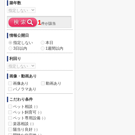
築年数
1
件が該当
情報公開日
指定しない
本日
3日以内
1週間以内
利回り
画像・動画あり
画像あり
動画あり
パノラマあり
こだわり条件
ペット相談
(-)
ペット飼育可
(-)
ペット専用設備
(-)
楽器相談
(-)
陽当り良好
(-)