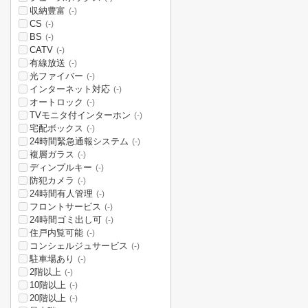
収納豊富
(-)
CS
(-)
BS
(-)
CATV
(-)
有線放送
(-)
光ファイバー
(-)
インターネット対応
(-)
オートロック
(-)
TVモニタ付インターホン
(-)
宅配ボックス
(-)
24時間緊急通報システム
(-)
複層ガラス
(-)
ディンプルキー
(-)
防犯カメラ
(-)
24時間有人管理
(-)
フロントサービス
(-)
24時間ゴミ出し可
(-)
住戸内覧可能
(-)
コンシェルジュサービス
(-)
駐車場あり
(-)
2階以上
(-)
10階以上
(-)
20階以上
(-)