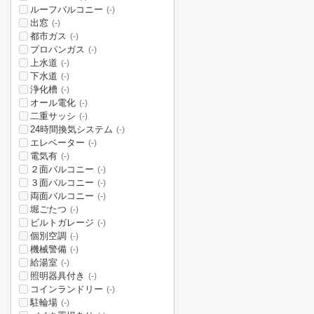
ルーフバルコニー
(-)
出窓
(-)
都市ガス
(-)
プロパンガス
(-)
上水道
(-)
下水道
(-)
浄化槽
(-)
オール電化
(-)
二重サッシ
(-)
24時間換気システム
(-)
エレベーター
(-)
電気有
(-)
２面バルコニー
(-)
３面バルコニー
(-)
両面バルコニー
(-)
堀ごたつ
(-)
ビルトガレージ
(-)
個別空調
(-)
機械警備
(-)
給湯室
(-)
照明器具付き
(-)
コインランドリー
(-)
駐輪場
(-)