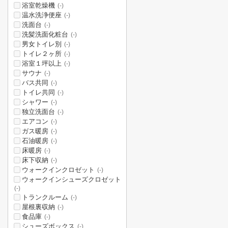
浴室乾燥機
(-)
温水洗浄便座
(-)
洗面台
(-)
洗髪洗面化粧台
(-)
男女トイレ別
(-)
トイレ２ヶ所
(-)
浴室１坪以上
(-)
サウナ
(-)
バス共同
(-)
トイレ共同
(-)
シャワー
(-)
独立洗面台
(-)
エアコン
(-)
ガス暖房
(-)
石油暖房
(-)
床暖房
(-)
床下収納
(-)
ウォークインクロゼット
(-)
ウォークインシューズクロゼット
(-)
トランクルーム
(-)
屋根裏収納
(-)
食品庫
(-)
シューズボックス
(-)