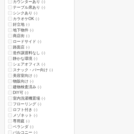
カウンターあり
(-)
テーブル席あり
(-)
シンクあり
(-)
カラオケOK
(-)
好立地
(-)
地下物件
(-)
商店街
(-)
ロードサイド
(-)
路面店
(-)
造作譲渡料なし
(-)
静かな環境
(-)
シェアオフィス
(-)
スナック・バー向け
(-)
美容室向け
(-)
物販向け
(-)
建物検査済み
(-)
DIY可
(-)
室内洗濯機置場
(-)
フローリング
(-)
ロフト付き
(-)
メゾネット
(-)
専用庭
(-)
ベランダ
(-)
バルコニー
(-)