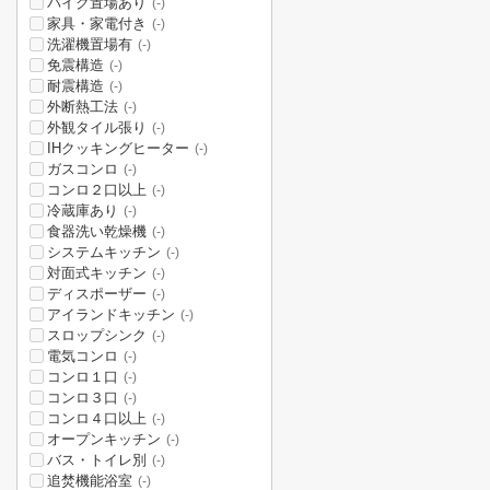
バイク置場あり
(-)
家具・家電付き
(-)
洗濯機置場有
(-)
免震構造
(-)
耐震構造
(-)
外断熱工法
(-)
外観タイル張り
(-)
IHクッキングヒーター
(-)
ガスコンロ
(-)
コンロ２口以上
(-)
冷蔵庫あり
(-)
食器洗い乾燥機
(-)
システムキッチン
(-)
対面式キッチン
(-)
ディスポーザー
(-)
アイランドキッチン
(-)
スロップシンク
(-)
電気コンロ
(-)
コンロ１口
(-)
コンロ３口
(-)
コンロ４口以上
(-)
オープンキッチン
(-)
バス・トイレ別
(-)
追焚機能浴室
(-)