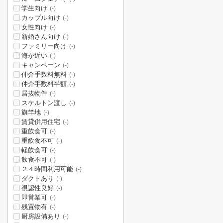
学生向け
(-)
カップル向け
(-)
女性向け
(-)
新婚さん向け
(-)
ファミリー向け
(-)
海が近い
(-)
キャンペーン
(-)
仲介手数料無料
(-)
仲介手数料半額
(-)
居抜物件
(-)
スケルトン渡し
(-)
旗竿地
(-)
賃貸併用住宅
(-)
重飲食可
(-)
重飲食不可
(-)
軽飲食可
(-)
飲食不可
(-)
２４時間利用可能
(-)
ダクトあり
(-)
視認性良好
(-)
即営業可
(-)
残置物有
(-)
厨房設備あり
(-)