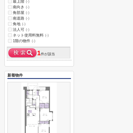
最上階
(-)
南向き
(-)
角部屋
(-)
南道路
(-)
角地
(-)
法人可
(-)
ネット使用料無料
(-)
1階の物件
(-)
1
件が該当
新着物件