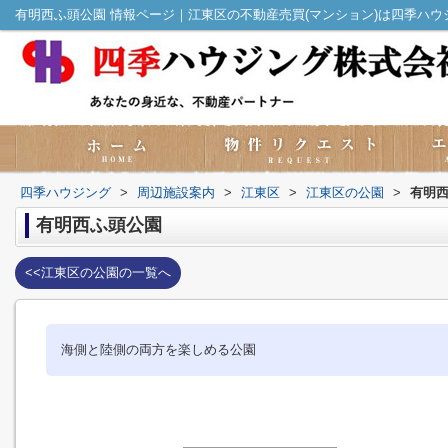
有明西ふ頭公園 情報ページ｜江東区の不動産売買(マンション)は四季ハウ
四季ハウジング
>
周辺施設案内
>
江東区
>
江東区の公園
>
有明
有明西ふ頭公園
<<江東区の公園の一覧へ
海側と陸側の両方を楽しめる公園