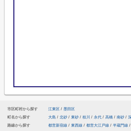
市区町村から探す
江東区
/
墨田区
町名から探す
大島
/
北砂
/
東砂
/
枝川
/
永代
/
高橋
/
南砂
/
路線から探す
都営新宿線
/
東西線
/
都営大江戸線
/
半蔵門線
/