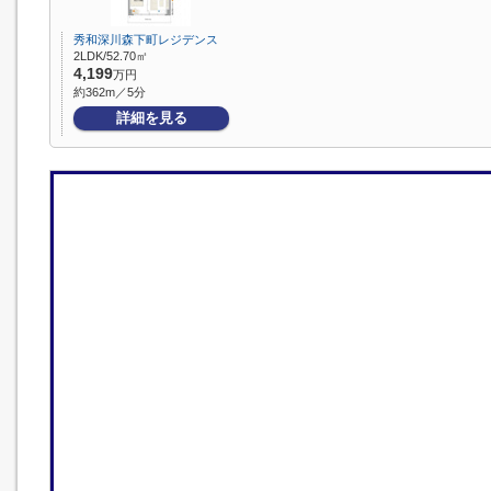
秀和深川森下町レジデンス
2LDK/52.70㎡
4,199
万円
約362m／5分
詳細を見る