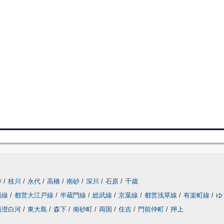
砂
/
枝川
/
永代
/
高橋
/
南砂
/
深川
/
石原
/
千歳
西線
/
都営大江戸線
/
半蔵門線
/
総武線
/
京葉線
/
都営浅草線
/
有楽町線
/
ゆ
清澄白河
/
東大島
/
森下
/
南砂町
/
両国
/
住吉
/
門前仲町
/
押上