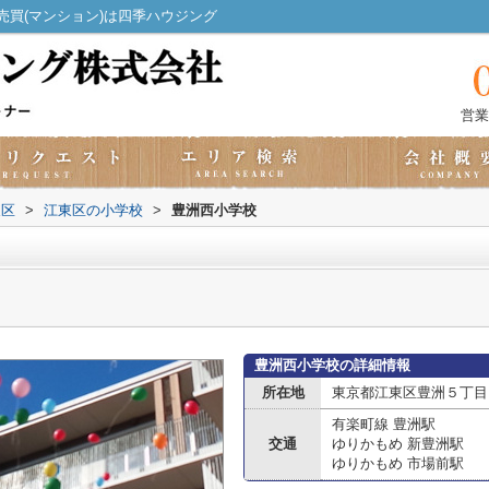
買(マンション)は四季ハウジング
営業
東区
>
江東区の小学校
>
豊洲西小学校
豊洲西小学校の詳細情報
所在地
東京都江東区豊洲５丁目
有楽町線 豊洲駅
交通
ゆりかもめ 新豊洲駅
ゆりかもめ 市場前駅