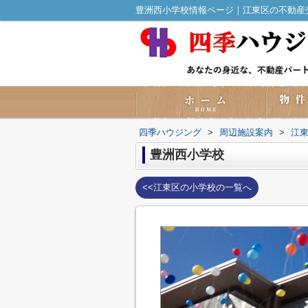
豊洲西小学校情報ページ｜江東区の不動産売
四季ハウジング
>
周辺施設案内
>
江
豊洲西小学校
<<江東区の小学校の一覧へ